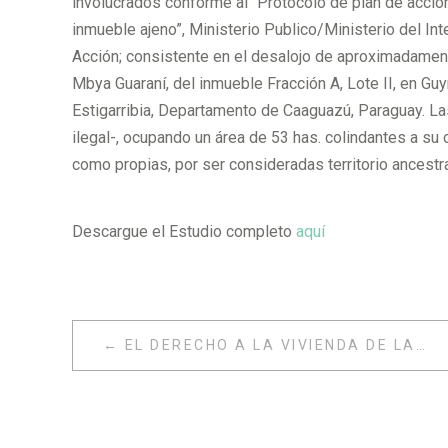
involucrados conforme al “Protocolo de plan de acció
inmueble ajeno”, Ministerio Publico/Ministerio del Inte
Acción; consistente en el desalojo de aproximadamente
Mbya Guaraní, del inmueble Fracción A, Lote II, en Guy
Estigarribia, Departamento de Caaguazú, Paraguay. La
ilegal-, ocupando un área de 53 has. colindantes a 
como propias, por ser consideradas territorio ancestra
Descargue el Estudio completo
aquí
NAVEGACIÓN
EL DERECHO A LA VIVIENDA DE LAS PERSONAS CON DISCAPACIDAD INTELECTUAL Y PSICOSOCIAL
DE
ENTRADAS