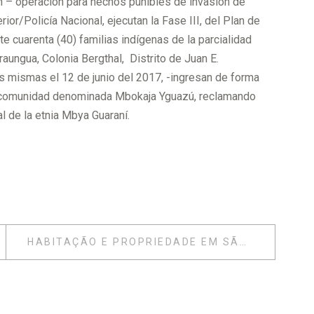
n – operación para hechos punibles de invasión de
rior/Policía Nacional, ejecutan la Fase III, del Plan de
 cuarenta (40) familias indígenas de la parcialidad
raungua, Colonia Bergthal, Distrito de Juan E.
s mismas el 12 de junio del 2017, -ingresan de forma
su comunidad denominada Mbokaja Yguazú, reclamando
l de la etnia Mbya Guaraní.
HABITAÇÃO E PROPRIEDADE EM SÃO PAULO: UM COMPARATIVO DE DISPARIDADE NORMATIVA. SÃO PAULO, 2018