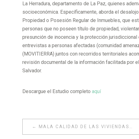
La Herradura, departamento de La Paz, quienes ademá
socioeconómica. Específicamente, aborda el desalojo 
Propiedad o Posesión Regular de Inmuebles, que esta
personas que no poseen título de propiedad, violentan
presunción de inocencia y la protección jurisdiccional
entrevistas a personas afectadas (comunidad amenaza
(MOVITIERRA) juntos con recorridos territoriales ac
revisión documental de la información facilitada por 
Salvador.
Descargue el Estudio completo
aquí
NAVEGACIÓN
MALA CALIDAD DE LAS VIVIENDAS ENTREGADAS POR EL ESTADO A LAS VÍCTIMAS DEL CONFLICTO ARMADO EN LA COMUNIDAD DEL BARRIO BUENA VISTA II, MUNICIPIO DE VILLA DEL ROSARIO
DE